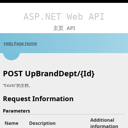
ASP.NET Web API
主页
API
Help Page Home
POST UpBrandDept/{Id}
“Exists”的文档。
Request Information
Parameters
Additional
Name
Description
information